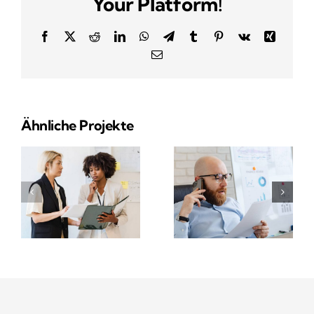
Your Platform!
Facebook
X
Reddit
LinkedIn
WhatsApp
Telegram
Tumblr
Pinterest
Vk
Xing
E-
Mail
Ähnliche Projekte
Financial
Data
Growth
Analysis
Project
Project