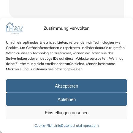
Zustimmung verwalten
Class aptent taciti sociosqu ad litora torquent per
Um dir ein optimales Erlebnis zu bieten, verwenden wir Technologien wie
Cookies, um Geräteinformationen zu speichern und/oder darauf zuzugreifen.
conubia nostra per inceptos himenaeos. Curabitur
Wenn du diesen Technologien zustimmst, können wir Daten wie das
sodales ligula in libero. Sed dignisim lacinia nunc.
Surfverhalten oder eindeutige IDs auf dieser Website verarbeiten. Wenn du
deine Zustimmung nicht erteilst oder zurückziehst, können bestimmte
Curabitur tortor. Pellentesque nibh. Aenean quam.
Merkmale und Funktionen beeinträchtigt werden.
In scelerisque sem at dolor. Maecenas mattis. Sed
convallis tristique sem. Proin ut ligula vel nunc
Akzeptieren
egestas porttitor. Morbi lectus risus, iaculis vel,
Ablehnen
suscipit quis, luctus non, massa. Fusce ac turpis quis
ligula lacinia aliquet. Mauris ipsum. Nulla metus
Einstellungen ansehen
metus ullamcorper vel tincidunt sed euismod and
Cookie-Richtlinie
Datenschutz
Impressum
nibh.