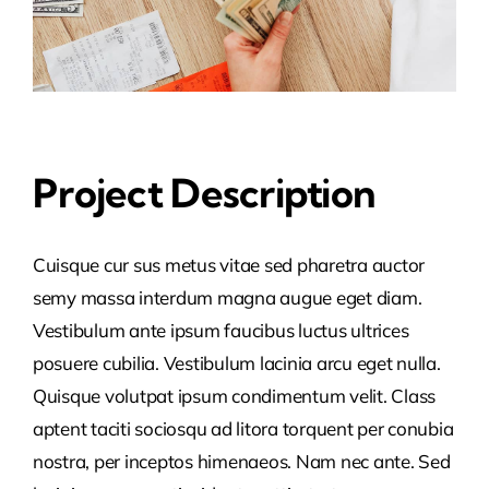
02137 – 796 20 76
0176 – 37 28 38 47
Project Description
kontakt@ha-v.de
Cuisque cur sus metus vitae sed pharetra auctor
semy massa interdum magna augue eget diam.
Vestibulum ante ipsum faucibus luctus ultrices
posuere cubilia. Vestibulum lacinia arcu eget nulla.
Quisque volutpat ipsum condimentum velit. Class
aptent taciti sociosqu ad litora torquent per conubia
nostra, per inceptos himenaeos. Nam nec ante. Sed